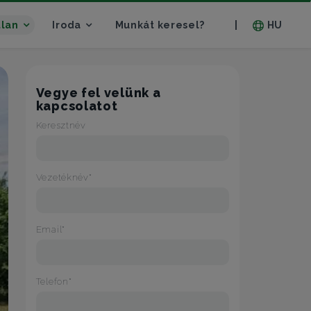
tlan
Iroda
Munkát keresel?
HU
|
Vegye fel velünk a
kapcsolatot
Keresztnév
Vezetéknév*
Email*
Telefon*