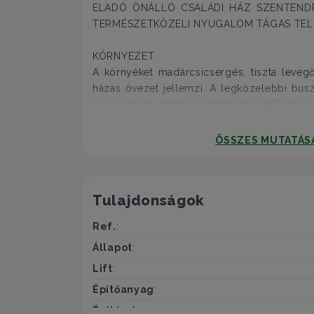
ELADÓ ÖNÁLLÓ CSALÁDI HÁZ SZENTEND
TERMÉSZETKÖZELI NYUGALOM TÁGAS TEL
KÖRNYEZET:
A környéket madárcsicsergés, tiszta levegő
házas övezet jellemzi. A legközelebbi bus
perc sétával érhető el, ahonnan a HÉV-hez 
így a főváros irányába történő közlek
megoldott.
ÖSSZES MUTATÁS
A HÁZ JELLEMZŐI:
•40 m²-es lakóterület
Tulajdonságok
•832 m²-es, gondozható méretű telek
•20 m²-es, hangulatos terasz a pih
Ref.
:
összejövetelekhez
Állapot
:
•Az épület az 1980-as években épült masszí
•10 cm vastag Dryvit homlokzati szi
Lift
:
energiafelhasználás érdekében
Építőanyag
:
•Elektromos paneles fűtés
Építés éve
: