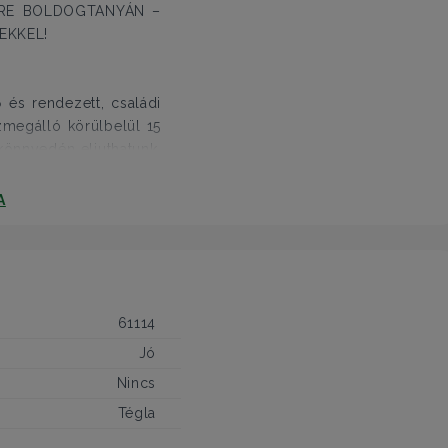
RE BOLDOGTANYÁN –
EKKEL!
 és rendezett, családi
zmegálló körülbelül 15
könnyedén eljuthatunk,
edés is kényelmesen
A
enéshez és családi
61114
Jó
v téglaszerkezettel
getelés a kedvezőbb
Nincs
Tégla
1975