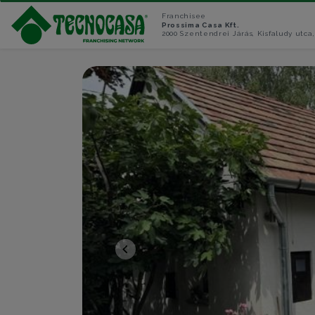
Franchisee
Prossima Casa Kft.
2000 Szentendrei Járás, Kisfaludy utca,
<<