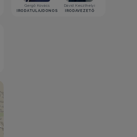
Gergő Kovács
Dávid Keszthelyi
Vivien Rácz
IRODATULAJDONOS
IRODAVEZETŐ
ASSZISZTENS