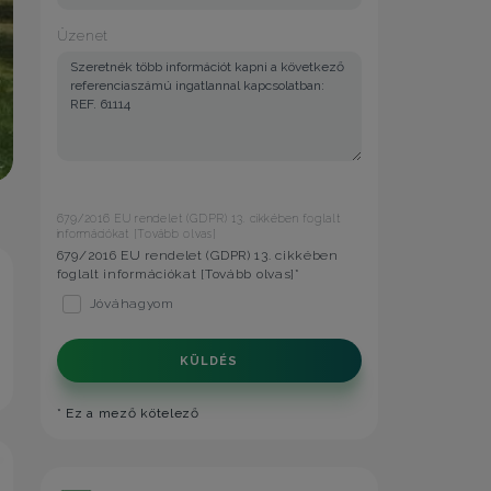
Üzenet
679/2016 EU rendelet (GDPR) 13. cikkében foglalt
információkat [
Tovább olvas
]
679/2016 EU rendelet (GDPR) 13. cikkében
foglalt információkat [
Tovább olvas
]*
Jóváhagyom
KÜLDÉS
* Ez a mező kötelező