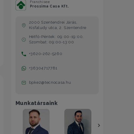
Franchisee
Prossima Casa Kft.
2000 Szentendrei Járás,
Kisfaludy utca, 2. Szentendre
Hétfő-Péntek: 09:00-19:00,
Szombat: 09:00-13:00
+3620-262-5260
+36304717781
bpke2@tecnocasa.hu
Munkatársaink