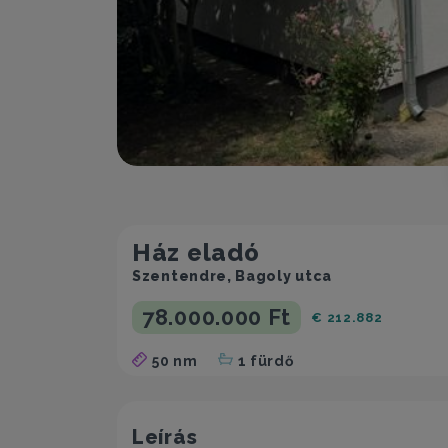
Ház eladó
Szentendre, Bagoly utca
78.000.000 Ft
€ 212.882
50 nm
1 fürdő
Leírás