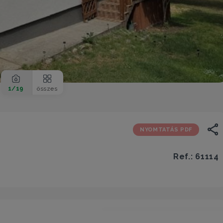
1
/19
összes
NYOMTATÁS PDF
Ref.: 61114